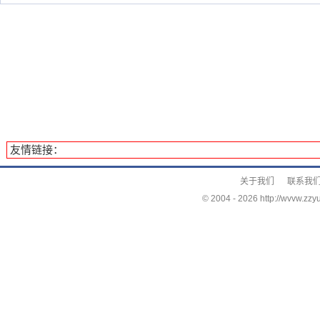
友情链接：
关于我们
联系我
© 2004 -
2026 http://wvvw.zzyu